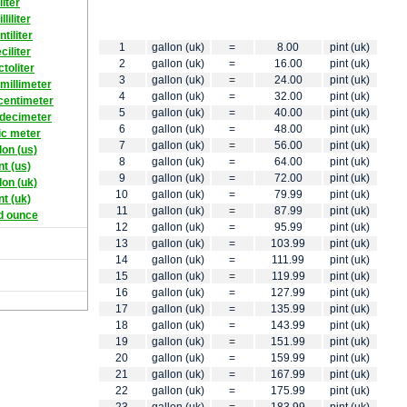
liter
lliliter
ntiliter
1
gallon (uk)
=
8.00
pint (uk)
ciliter
2
gallon (uk)
=
16.00
pint (uk)
ctoliter
3
gallon (uk)
=
24.00
pint (uk)
millimeter
4
gallon (uk)
=
32.00
pint (uk)
centimeter
5
gallon (uk)
=
40.00
pint (uk)
 decimeter
6
gallon (uk)
=
48.00
pint (uk)
ic meter
7
gallon (uk)
=
56.00
pint (uk)
lon (us)
8
gallon (uk)
=
64.00
pint (uk)
nt (us)
9
gallon (uk)
=
72.00
pint (uk)
lon (uk)
10
gallon (uk)
=
79.99
pint (uk)
nt (uk)
11
gallon (uk)
=
87.99
pint (uk)
id ounce
12
gallon (uk)
=
95.99
pint (uk)
13
gallon (uk)
=
103.99
pint (uk)
14
gallon (uk)
=
111.99
pint (uk)
15
gallon (uk)
=
119.99
pint (uk)
16
gallon (uk)
=
127.99
pint (uk)
17
gallon (uk)
=
135.99
pint (uk)
18
gallon (uk)
=
143.99
pint (uk)
19
gallon (uk)
=
151.99
pint (uk)
20
gallon (uk)
=
159.99
pint (uk)
21
gallon (uk)
=
167.99
pint (uk)
22
gallon (uk)
=
175.99
pint (uk)