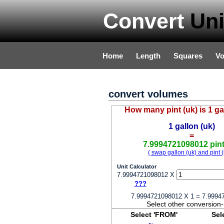
Convert
Uni
Home
Length
Squares
V
convert volumes
How many pint (uk) is 1 ga
1 gallon (uk)
=
7.9994721098012 pint
( swap gallon (uk) and pint (
Unit Calculator
7.9994721098012 X
???
7.9994721098012 X 1 = 7.9994
Select other conversion-
Select 'FROM'
Sel