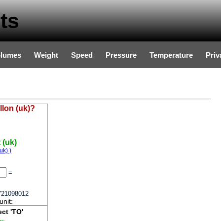
ts
olumes
Weight
Speed
Pressure
Temperature
Priv
llon (uk)?
 (uk)
uk) )
=
721098012
unit:
ect 'TO'