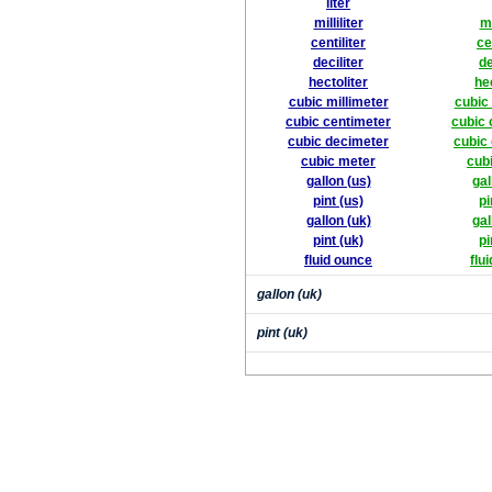
liter
milliliter
mi
centiliter
ce
deciliter
de
hectoliter
he
cubic millimeter
cubic 
cubic centimeter
cubic 
cubic decimeter
cubic
cubic meter
cub
gallon (us)
gal
pint (us)
pi
gallon (uk)
gal
pint (uk)
pi
fluid ounce
flu
gallon (uk)
pint (uk)