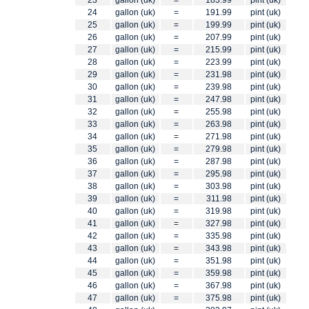
23
gallon (uk)
=
183.99
pint (uk)
24
gallon (uk)
=
191.99
pint (uk)
25
gallon (uk)
=
199.99
pint (uk)
26
gallon (uk)
=
207.99
pint (uk)
27
gallon (uk)
=
215.99
pint (uk)
28
gallon (uk)
=
223.99
pint (uk)
29
gallon (uk)
=
231.98
pint (uk)
30
gallon (uk)
=
239.98
pint (uk)
31
gallon (uk)
=
247.98
pint (uk)
32
gallon (uk)
=
255.98
pint (uk)
33
gallon (uk)
=
263.98
pint (uk)
34
gallon (uk)
=
271.98
pint (uk)
35
gallon (uk)
=
279.98
pint (uk)
36
gallon (uk)
=
287.98
pint (uk)
37
gallon (uk)
=
295.98
pint (uk)
38
gallon (uk)
=
303.98
pint (uk)
39
gallon (uk)
=
311.98
pint (uk)
40
gallon (uk)
=
319.98
pint (uk)
41
gallon (uk)
=
327.98
pint (uk)
42
gallon (uk)
=
335.98
pint (uk)
43
gallon (uk)
=
343.98
pint (uk)
44
gallon (uk)
=
351.98
pint (uk)
45
gallon (uk)
=
359.98
pint (uk)
46
gallon (uk)
=
367.98
pint (uk)
47
gallon (uk)
=
375.98
pint (uk)