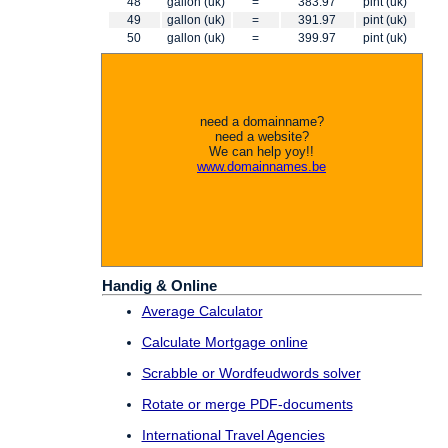
48
gallon (uk)
=
383.97
pint (uk)
49
gallon (uk)
=
391.97
pint (uk)
50
gallon (uk)
=
399.97
pint (uk)
need a domainname?
need a website?
We can help yoy!!
www.domainnames.be
Handig & Online
Average Calculator
Calculate Mortgage online
Scrabble or Wordfeudwords solver
Rotate or merge PDF-documents
International Travel Agencies